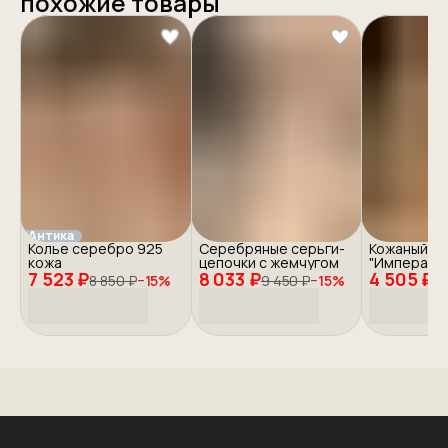
похожие товары
Антика
Колье серебро 925
Серебряные серьги-
Кожаный ш
кожа
цепочки с жемчугом
"Императо
7 523 ₽
8 033 ₽
4 505 ₽
нефрит" с
8 850 ₽
−
15
%
9 450 ₽
−
15
%
5 
на шею