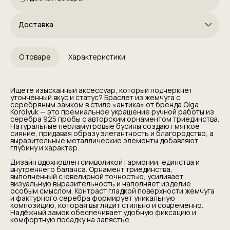
Доставка
О товаре
Характеристики
Ищете изысканный аксессуар, который подчеркнёт
утончённый вкус и статус? Браслет из жемчуга с
серебряным замком в стиле «антика» от бренда Olga
Korolyuk — это премиальное украшение ручной работы из
серебра 925 пробы с авторским орнаментом триединства.
Натуральные перламутровые бусины создают мягкое
сияние, придавая образу элегантность и благородство, а
выразительные металлические элементы добавляют
глубину и характер.
Дизайн вдохновлён символикой гармонии, единства и
внутреннего баланса. Орнамент триединства,
выполненный с ювелирной точностью, усиливает
визуальную выразительность и наполняет изделие
особым смыслом. Контраст гладкой поверхности жемчуга
и фактурного серебра формирует уникальную
композицию, которая выглядит стильно и современно.
Надёжный замок обеспечивает удобную фиксацию и
комфортную посадку на запястье.