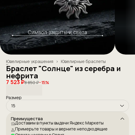
Ювелирные украшения
›
Ювелирные браслеты
Главная
›
Браслет "Солнце" из серебра и
нефрита
7 523 ₽
8 850 ₽
−
15
%
Размер
15
Преимущества
Доставим в пункты выдачи Яндекс Маркеты
Примерьте товары и верните неподходящие
Оплата частями в Сплит