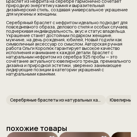
Браслет из нефрита на серебре гармонично сочетает
природную энергетику камня и выразительный
дизайнерский стиль, создавая универсальное украшение
для мужчины и женщины.
Серебряный браслет с нефритом идеально подходит для
повседневного образа, делового стиля и особых случаев,
подчеркивая индивидуальность, вкус и статус владельца.
Украшение станет достойным подарком женщине,
мужчине, на день рождения, юбилей, Новый год или как
символичный аксессуар со смыслом. Авторская ручная
работа Ольги Королюк гарантирует высокое качество
исполнения и внимание к каждой детали. Браслет с
натуральным нефритом из серебра 925 пробы — это
сочетание актуального ювелирного тренда, премиального
дизайна и природной эстетики, уверенно занимающее
лидирующие позиции в категории украшений с
натуральными камнями.
Серебряные браслеты из натуральных камней
Ювелирные 
похожие товары