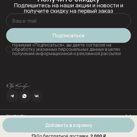
Подпишитесь на наши акции и новости и
получите скидку на первый заказ
Подписаться
Нажимая «Подписаться», вы даете согласие на
обработку указанных персональных данных в целях
получения информационной и рекламной рассылки
Контакты
Адрес
Добавить в корзину
г.Новороссийск ул.Мичуринский пер. дом 2
© Muted.
Оплата
Доставка
Правила возврата
Реквизиты
Оферта
Телефон
8 (918) 382-24-00
До бесплатной доставки:
2 000 ₽