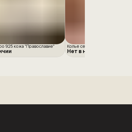
ро 925 кожа "Православие"
Колье серебро 925 "Малахит"
личии
Нет в наличии