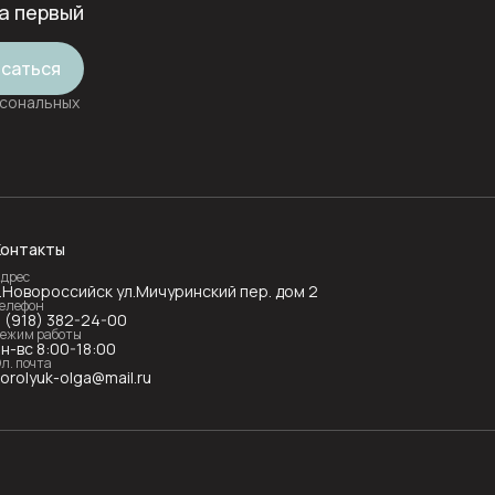
а первый
саться
рсональных
Контакты
дрес
г.Новороссийск ул.Мичуринский пер. дом 2
елефон
8 (918) 382-24-00
ежим работы
н-вс 8:00-18:00
л. почта
orolyuk-olga@mail.ru