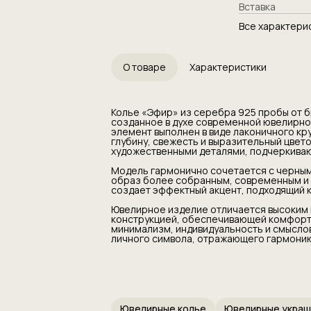
Вставка
исполнения.
Модель гармон
Все характери
который усили
более собранн
благородного 
эффектный акц
гардероба, так
О товаре
Характеристики
Ювелирное изд
обработки, ак
конструкцией,
подходит для 
Колье «Эфир» из серебра 925 пробы от 
индивидуально
созданное в духе современной ювелирной
Это стильный в
элемент выполнен в виде лаконичного кр
отражающего г
глубину, свежесть и выразительный цвет
балансу.
художественными деталями, подчеркиваю
Модель гармонично сочетается с черным
образ более собранным, современным и 
создает эффектный акцент, подходящий ка
Ювелирное изделие отличается высоким 
конструкцией, обеспечивающей комфортн
минимализм, индивидуальность и смыслов
личного символа, отражающего гармонию,
Ювелирные колье