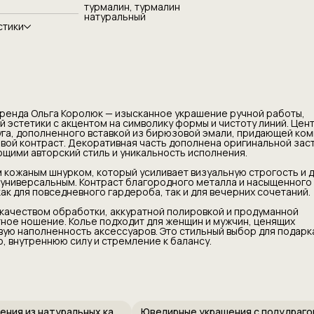
турмалин, турмалин
натуральный
ично сочетается с черным кожаным шнурком,
стики
вает визуальную строгость и делает образ
ым, современным и универсальным. Контраст
металла и насыщенного оттенка создает
ент, подходящий как для повседневного
 и для вечерних сочетаний.
елие отличается высоким качеством
куратной полировкой и продуманной
 обеспечивающей комфортное ношение. Колье
женщин и мужчин, ценящих минимализм,
бренда Ольга Королюк — изысканное украшение ручной работы,
сть и смысловую наполненность аксессуаров.
 эстетики с акцентом на символику формы и чистоту линий. Цен
ыбор для подарка или личного символа,
уга, дополненного вставкой из бирюзовой эмали, придающей ко
армонию, внутреннюю силу и стремление к
овой контраст. Декоративная часть дополнена оригинальной зас
щими авторский стиль и уникальность исполнения.
 кожаным шнурком, который усиливает визуальную строгость и 
универсальным. Контраст благородного металла и насыщенного
к для повседневного гардероба, так и для вечерних сочетаний.
качеством обработки, аккуратной полировкой и продуманной
ое ношение. Колье подходит для женщин и мужчин, ценящих
ую наполненность аксессуаров. Это стильный выбор для подарк
 внутреннюю силу и стремление к балансу.
Ювелирные украшения из натуральных камней