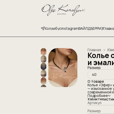
Колумбус
instagram
ВАЙЛДБЕРРИЗ
Главн
Главная
›
Юве
Колье 
и эмал
Размер
40
О товаре
Колье «Эфир» 
— изысканное 
современной ю
формы и чисто
Подробнее
лаконичного к
Характеристи
эмали, придаю
Артикул
выразительный
дополнена ори
Размер
деталями, под