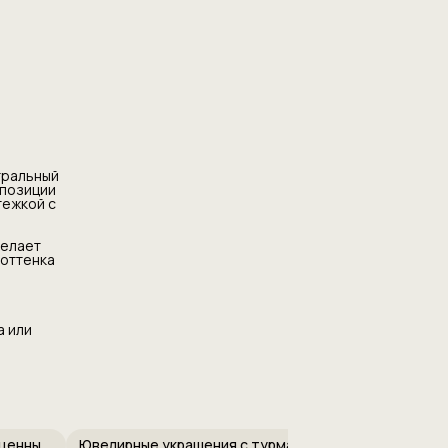
тральный
мпозиции
тежкой с
делает
 оттенка
а или
Ювелирные украшения с полудрагоценными камнями
Ювелирные украшения с турмалином