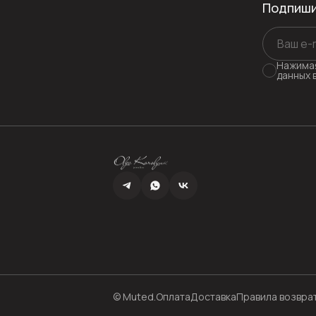
Подпиши
Нажимая
данных 
© Muted.
Оплата
Доставка
Правила возвра