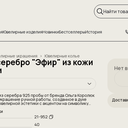
ая
Ювелирные изделия
Новинки
Бестселлеры
История
лирные украшения
›
Ювелирные колье
серебро "Эфир" из кожи
и
Нет в
из серебра 925 пробы от бренда Ольга Королюк
украшение ручной работы, созданное в духе
Достав
велирной эстетики с акцентом на символику
ту линий. Центральный элемент выполнен в виде
руга, дополненного вставкой из бирюзовой
ки
щей композиции глубину, свежесть и
21-952
 цветовой контраст. Декоративная часть
гинальной застежкой с художественными
40
черкивающими авторский стиль и уникальность