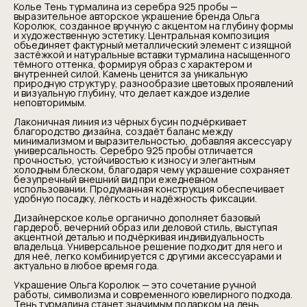
Колье Тень турмалина из серебра 925 пробы —
выразительное авторское украшение бренда Ольга
Королюк, созданное вручную с акцентом на глубину формы
и художественную эстетику. Центральная композиция
объединяет фактурный металлический элемент с изящной
застёжкой и натуральные вставки турмалина насыщенного
тёмного оттенка, формируя образ с характером и
внутренней силой. Камень ценится за уникальную
природную структуру, разнообразие цветовых проявлений
и визуальную глубину, что делает каждое изделие
неповторимым.
Лаконичная линия из чёрных бусин подчёркивает
благородство дизайна, создаёт баланс между
минимализмом и выразительностью, добавляя аксессуару
универсальность. Серебро 925 пробы отличается
прочностью, устойчивостью к износу и элегантным
холодным блеском, благодаря чему украшение сохраняет
безупречный внешний вид при ежедневном
использовании. Продуманная конструкция обеспечивает
удобную посадку, лёгкость и надёжность фиксации.
Дизайнерское колье органично дополняет базовый
гардероб, вечерний образ или деловой стиль, выступая
акцентной деталью и подчёркивая индивидуальность
владельца. Универсальное решение подходит для него и
для неё, легко комбинируется с другими аксессуарами и
актуально в любое время года.
Украшение Ольга Королюк — это сочетание ручной
работы, символизма и современного ювелирного подхода.
Тень турмалина станет значимым подарком на день