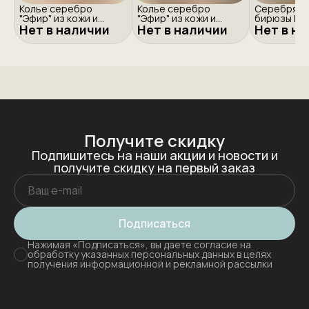
Колье серебро
Колье серебро
Серебряно
"Эфир" из кожи и
"Эфир" из кожи и
бирюзы Ро
Нет в наличии
эмали
Нет в наличии
эмали
Нет в н
Получите скидку
Подпишитесь на наши акции и новости и
получите скидку на первый заказ
Подписаться
Нажимая «Подписаться», вы даете согласие на
обработку указанных персональных данных в целях
получения информационной и рекламной рассылки