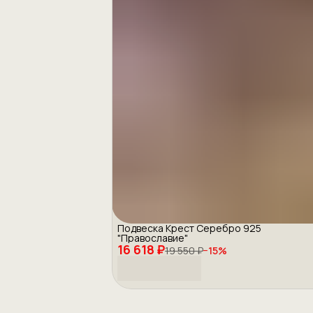
Подвеска Крест Серебро 925
"Православие"
16 618 ₽
19 550 ₽
−
15
%