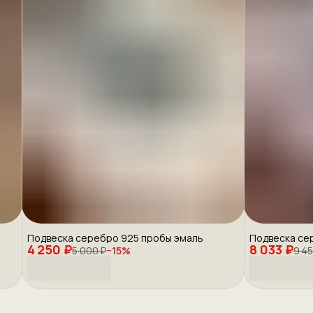
Подвеска серебро 925 пробы эмаль
Подвеска се
4 250 ₽
8 033 ₽
5 000 ₽
−
15
%
9 45