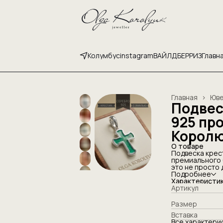
Колумбус
instagram
ВАЙЛДБЕРРИЗ
Главн
Главная
›
Юве
Подвес
925 пр
Корол
О товаре
Подвеска крес
премиального 
это не просто 
внутренней си
Подробнее
православный 
Характеристи
многовековые 
Артикул
эстетику мини
изысканное доп
Размер
детского обра
Вставка
Каждое издели
Все характери
особым трепет