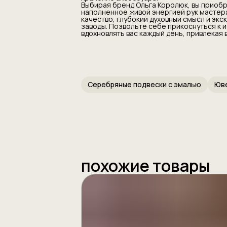
Выбирая бренд Ольга Королюк, вы приобр
бережное хран
наполненное живой энергией рук мастера
Выбирая бренд
качество, глубокий духовный смысл и эк
продукт, а ун
заводы. Позвольте себе прикоснуться к 
живой энергие
вдохновлять вас каждый день, привлекая 
доступная кажд
духовный смыс
своей эстетик
прикоснуться к
который будет 
привлекая вос
статус.
Серебряные подвески с эмалью
Юве
похожие товары