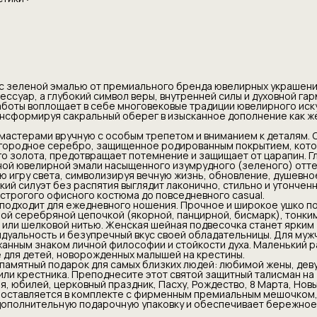
качественное благородное серебро,
дированным покрытием, которое придает
льный блеск белого золота, предотвращает
защищает от царапин. Главное украшение кулона
й холодной ювелирной эмали насыщенного
зеленого) оттенка. Эта витражная фактура
торимую игру света, символизируя вечную
ение, душевное спокойствие и чистоту
 с зеленой эмалью от премиального бренда ювелирных украшени
енький силуэт без распятия выглядит
сессуар, а глубокий символ веры, внутренней силы и духовной гар
ильно и утонченно, гармонируя с любым стилем
аботы воплощает в себе многовековые традиции ювелирного иску
трогого офисного костюма до повседневного
нсформируя сакральный оберег в изысканное дополнение как ж
тивное изделие идеально подходит для
мастерами вручную с особым трепетом и вниманием к деталям. 
ошения. Прочное и широкое ушко позволяет
агородное серебро, защищенное родированным покрытием, кот
ь крест-подвеску с массивной серебряной
о золота, предотвращает потемнение и защищает от царапин. Г
рной, панцирной, бисмарк), тонким кожаным
ной ювелирной эмали насыщенного изумрудного (зеленого) отте
тильным гайтаном или шелковой нитью. Женская
 игру света, символизируя вечную жизнь, обновление, душевно
очка станет ярким акцентом в декольте,
кий силуэт без распятия выглядит лаконично, стильно и утонченн
ндивидуальность и безупречный вкус своей
строгого офисного костюма до повседневного casual.
ы. Для мужчин этот минималистичный амулет
подходит для ежедневного ношения. Прочное и широкое ушко п
жанным знаком личной философии и стойкости
ной серебряной цепочкой (якорной, панцирной, бисмарк), тонки
ий размер и легкий вес делают его комфортным
 или шелковой нитью. Женская шейная подвесочка станет ярким
ей, новорожденных малышей на крестины.
идуальность и безупречный вкус своей обладательницы. Для муж
бряный крестик — ценный, памятный подарок
анным знаком личной философии и стойкости духа. Маленький р
зких людей: любимой жены, девушки, мамы,
 для детей, новорожденных малышей на крестины.
, мужа, брата, сына или крестника.
памятный подарок для самых близких людей: любимой жены, дев
этот святой защитный талисман на крещение
 или крестника. Преподнесите этот святой защитный талисман на
ый день рождения, юбилей, церковный праздник,
, юбилей, церковный праздник, Пасху, Рождество, 8 Марта, Новы
во, 8 Марта, Новый год или годовщину свадьбы.
поставляется в комплекте с фирменным премиальным мешочком,
арок поставляется в комплекте с фирменным
 дополнительную подарочную упаковку и обеспечивает бережное
ешочком, что избавляет вас от необходимости
ительную подарочную упаковку и обеспечивает