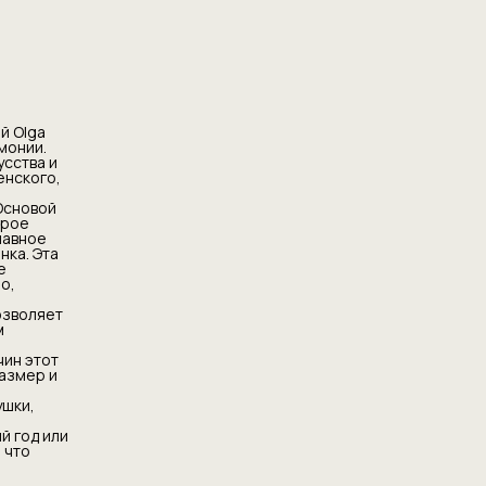
й Olga
монии.
сства и
енского,
Основой
орое
лавное
нка. Эта
е
о,
озволяет
м
чин этот
азмер и
ушки,
й год или
 что