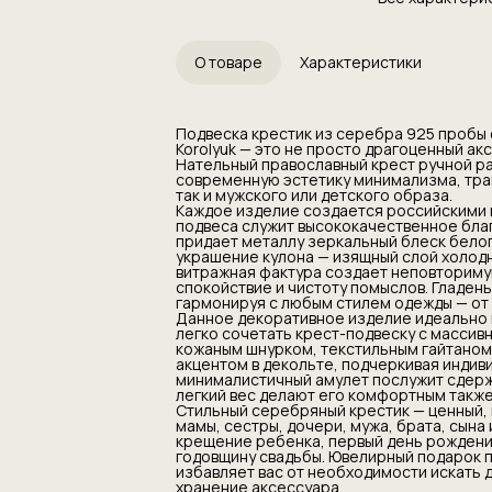
служит высоко
защищенное ро
металлу зерка
потемнение и 
О товаре
Характеристики
— изящный сло
изумрудного (
создает непов
жизнь, обновл
Подвеска крестик из серебра 925 пробы
помыслов. Глад
Korolyuk — это не просто драгоценный ак
лаконично, ст
Нательный православный крест ручной р
одежды — от с
современную эстетику минимализма, тра
casual.
так и мужского или детского образа.
Данное декора
Каждое изделие создается российскими 
ежедневного н
подвеса служит высококачественное бл
легко сочетат
придает металлу зеркальный блеск белог
цепочкой (яко
украшение кулона — изящный слой холод
шнурком, текс
витражная фактура создает неповторимую
шейная подвес
спокойствие и чистоту помыслов. Гладень
подчеркивая и
гармонируя с любым стилем одежды — от 
обладательниц
Данное декоративное изделие идеально 
послужит сдер
легко сочетать крест-подвеску с массив
духа. Маленьк
кожаным шнурком, текстильным гайтаном
также для дет
акцентом в декольте, подчеркивая индив
Стильный сере
минималистичный амулет послужит сдерж
для самых бли
легкий вес делают его комфортным также
сестры, дочери
Стильный серебряный крестик — ценный, 
Преподнесите 
мамы, сестры, дочери, мужа, брата, сына
ребенка, перв
крещение ребенка, первый день рождения
Пасху, Рождест
годовщину свадьбы. Ювелирный подарок 
Ювелирный под
избавляет вас от необходимости искать
премиальным м
хранение аксессуара.
искать дополн