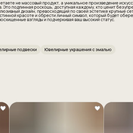
етаете не массовый продукт, а уникальное произведение искусс
ение аксессуара.
. Это подлинная роскошь, доступная каждому, кто ценит безупр
 Ольга Королюк, вы приобретаете не массовый
склюзивный дизайн, превосходящий по своей эстетике крупные се
икальное произведение искусства, наполненное
истинной красоте и обрести личный символ, который будет обере
й рук мастера. Это подлинная роскошь,
восхищенные взгляды и подчеркивая ваш высокий статус.
ому, кто ценит безупречное качество, глубокий
л и эксклюзивный дизайн, превосходящий по
е крупные сетевые заводы. Позвольте себе
 истинной красоте и обрести личный символ,
оберегать и вдохновлять вас каждый день,
хищенные взгляды и подчеркивая ваш высокий
лирные подвески
Ювелирные украшения с эмалью