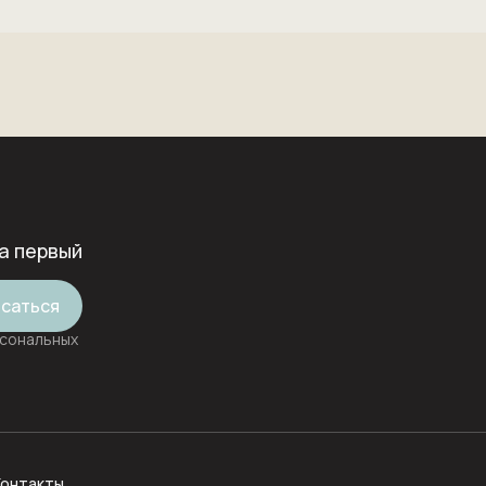
а первый
саться
рсональных
Контакты