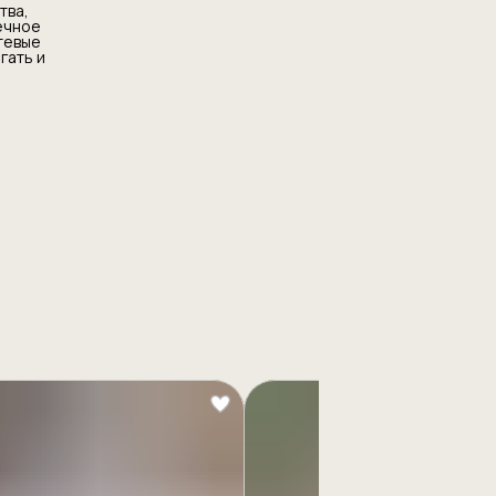
тва,
ечное
тевые
гать и