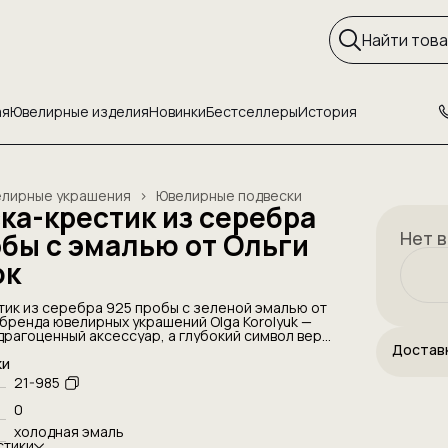
ая
Ювелирные изделия
Новинки
Бестселлеры
История
лирные украшения
›
Ювелирные подвески
ка-крестик из серебра
обы с эмалью от Ольги
Нет в
юк
тик из серебра 925 пробы с зеленой эмалью от
бренда ювелирных украшений Olga Korolyuk —
драгоценный аксессуар, а глубокий символ веры,
лы и духовной гармонии. Нательный
Достав
крест ручной работы воплощает в себе
ки
традиции ювелирного искусства и современную
21-985
мализма, трансформируя сакральный оберег в
олнение как женского, так и мужского или
0
за.
холодная эмаль
е создается российскими мастерами вручную с
стики
ом и вниманием к деталям. Основой подвеса