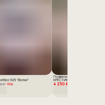
Подвеска серебро 925 с эмаль
ребро 925 "Волки"
КРЕСТИК
4 250 ₽
0 ₽
−
15
%
5 000 ₽
−
15
%