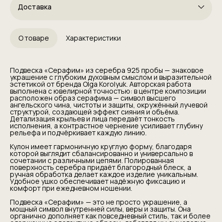
Доставка
О товаре
Характеристики
Подвеска «Серафим» из серебра 925 пробы — знаковое
украшение с глубоким духовным смыслом и выразительной
эстетикой от бренда Olga Korolyuk. Авторская работа
выполнена с ювелирной точностью: в центре композиции
расположен образ серафима — символ высшего
ангельского чина, чистоты и защиты, окружённый лучевой
структурой, создающей эффект сияния и объёма.
Детализация крыльев и лица передаёт тонкость
исполнения, а контрастное чернение усиливает глубину
рельефа и подчёркивает каждую линию.
Кулон имеет гармоничную круглую форму, благодаря
которой выглядит сбалансированно и универсально в
сочетании с различными цепями. Полированная
поверхность серебра придаёт благородный блеск, а
ручная обработка делает каждое изделие уникальным.
Удобное ушко обеспечивает надёжную фиксацию и
комфорт при ежедневном ношении.
Подвеска «Серафим» — это не просто украшение, а
мощный символ внутренней силы, веры и защиты. Она
органично дополняет как повседневный стиль, так и более