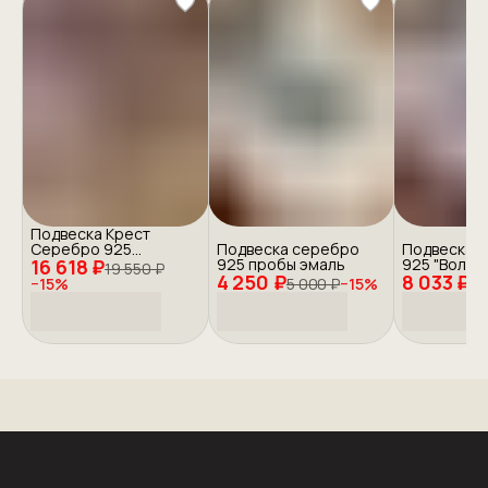
Подвеска Крест
Серебро 925
Подвеска серебро
Подвеска 
16 618 ₽
"Православие"
925 пробы эмаль
925 "Волки"
19 550 ₽
4 250 ₽
8 033 ₽
−
15
%
5 000 ₽
−
15
%
9 