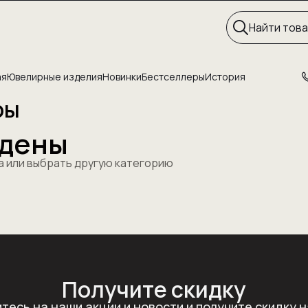
ая
Ювелирные изделия
Новинки
Бестселлеры
История
ры
йдены
а или выбрать другую категорию
Получите скидку
тесь на наши акции и новости и получите скидку н