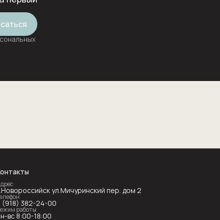
саться
рсональных
Контакты
дрес
г.Новороссийск ул.Мичуринский пер. дом 2
елефон
8 (918) 382-24-00
ежим работы
н-вс 8:00-18:00