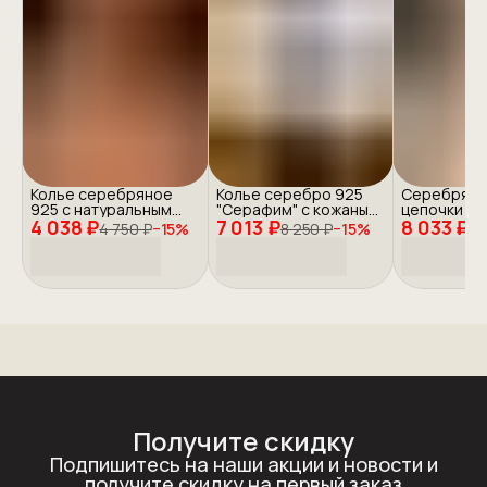
Колье серебряное
Колье серебро 925
Серебряны
925 с натуральным
"Серафим" с кожаным
цепочки с 
4 038 ₽
жемчугом на кожаном
7 013 ₽
шнуром
8 033 ₽
4 750 ₽
−
15
%
8 250 ₽
−
15
%
9 
шнуре
Получите скидку
Подпишитесь на наши акции и новости и
получите скидку на первый заказ