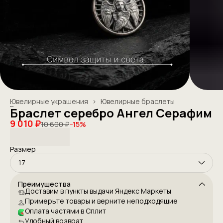
Ювелирные украшения
›
Ювелирные браслеты
Главная
›
Браслет серебро Ангел Серафим
9 010 ₽
10 600 ₽
−
15
%
Размер
17
Преимущества
Доставим в пункты выдачи Яндекс Маркеты
Примерьте товары и верните неподходящие
Оплата частями в Сплит
Удобный возврат