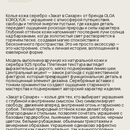
Колье кожа серебро «Закат в Сахаре» от бренда OLGA
KOROLYUK — украшение с атмосферой путешествия,
свободы и теплой энергии пустыни, где каждая деталь
передает ощущение роскоши природы и силы характера.
Глубокий оттенок кожи напоминает последние лучи солнца
над барханами, когда золотистый свет растворяется в
горячем песке, создавая магию спокойствия и
бесконечного пространства. Это не просто аксессуар —
это настроение, стиль и личная история, воплощенная в
ювелирной форме.
Модель выполнена вручную из натуральной кожи и
серебра 925 пробы. Плетеная текстура выглядит
выразительно и дорого, мягко подчеркивая линию шеи.
Центральный акцент — замок ратонда с художественной
фактурой, который превращает функциональную деталь в
полноценный элемент дизайна. Серебряные вставки с
тонким орнаментом создают ощущение старинного
мастерства и подчеркивают авторский характер изделия.
«Закат в Сахаре» — колье для тех, кто выбирает украшения
с глубиной и внутренним смыслом. Оно символизирует
свободу, движение вперед, внутренний огонь и гармонию с
собой. Теплый природный оттенок кожи делает образ
благородным и стильным, позволяя сочетать украшение с
базовым гардеробом, льняными тканями, шелком, черным
цветом, белыми рубашками, объемным трикотажем и
вечерними образами. Украшение одинаково эффектно
смотрится как самостоятельно, так и в многослойных