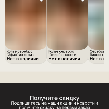
Колье серебро
Колье серебро
Серебряно
"Эфир" из кожи и
"Эфир" из кожи и
бирюзы Ро
Нет в наличии
эмали
Нет в наличии
эмали
Нет в н
Получите скидку
Подпишитесь на наши акции и новости и
получите скидку на первый заказ