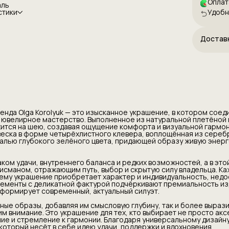
Оплат
аль
щей образу живую энергетику и
стики
Удобн
ть.
их культурах считается знаком удачи,
ланса и редких возможностей, а в этой
 он становится личным талисманом,
Достав
ть, выбор и скрытую силу владельца. Каждая
тана вручную, благодаря чему украшение
арактер и индивидуальность, недоступные
изводству. Серебряные элементы с деликатной
ёркивают премиальность изделия, а сочетание
одного металла формирует современный,
уэт.
о дополняет как повседневные образы,
мысловую глубину, так и более выразительные
ясь акцентом, притягивающим внимание. Это
енда Olga Korolyuk — это изысканное украшение, в котором сое
тех, кто выбирает не просто аксессуар, а
е ювелирное мастерство. Выполненное из натуральной плетёной
ающий внутреннее состояние и стремление к
ится на шею, создавая ощущение комфорта и визуальной гармон
годаря универсальному дизайну изделие
еска в форме четырёхлистного клевера, воплощённая из сереб
естве значимого подарка, который несёт в себе
алью глубокого зелёного цвета, придающей образу живую энерг
ддержки и вдохновения.
, натуральные материалы, продуманная эстетика
ормы делают колье «Клевер судьбы» достойным
аком удачи, внутреннего баланса и редких возможностей, а в это
енителей авторских украшений из серебра 925
исманом, отражающим путь, выбор и скрытую силу владельца. Ка
щихся подчеркнуть свою уникальность и создать
чему украшение приобретает характер и индивидуальность, нед
ким смыслом.
ементы с деликатной фактурой подчёркивают премиальность из
 формирует современный, актуальный силуэт.
ные образы, добавляя им смысловую глубину, так и более выраз
м внимание. Это украшение для тех, кто выбирает не просто акс
ие и стремление к гармонии. Благодаря универсальному дизайн
который несёт в себе идею удачи, поддержки и вдохновения.