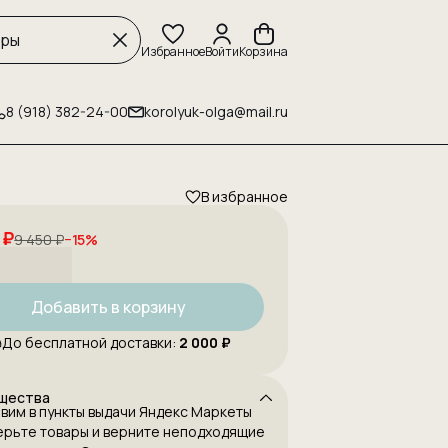
Избранное
Войти
Корзина
8 (918) 382-24-00
korolyuk-olga@mail.ru
В избранное
 ₽
9 450 ₽
−
15
%
Добавить в корзину
До бесплатной доставки:
2 000 ₽
щества
вим в пункты выдачи Яндекс Маркеты
рьте товары и верните неподходящие