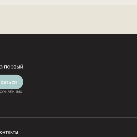
а первый
саться
рсональных
Контакты