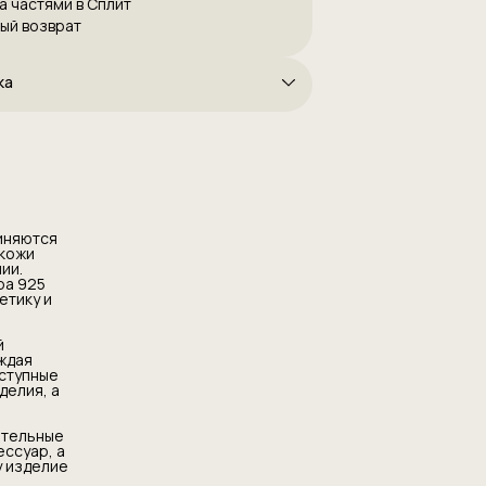
а частями в Сплит
ый возврат
ка
диняются
 кожи
ии.
ра 925
етику и
й
ждая
оступные
делия, а
ительные
ессуар, а
у изделие