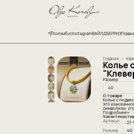
Колумбус
instagram
ВАЙЛДБЕРРИЗ
Главн
Главная
›
Юве
Колье 
"Клеве
Размер
40
О товаре
Колье с подвес
это изысканно
символизм, ут
мастерство. В
Подробнее
насыщенного о
Характеристи
создавая ощущ
Артикул
21-
Центральный э
четырёхлистно
Размер
40
и дополненная