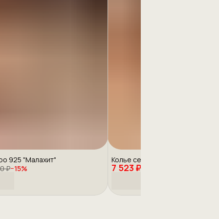
ро 925 "Малахит"
Колье серебро 925 кожа
7 523 ₽
0 ₽
−
15
%
8 850 ₽
−
15
%