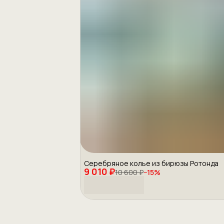
Серебряное колье из бирюзы Ротонда
9 010 ₽
10 600 ₽
−
15
%