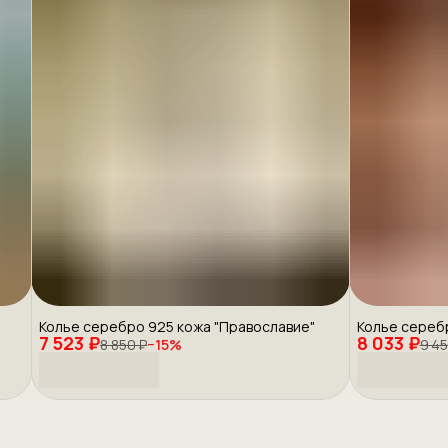
Колье серебро 925 кожа "Православие"
Колье сереб
7 523 ₽
8 033 ₽
8 850 ₽
−
15
%
9 45