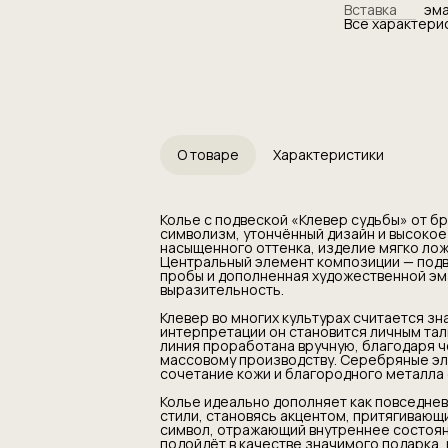
Вставка
эм
цвета, придаю
Все характери
выразительнос
Клевер во мног
внутреннего ба
интерпретации
отражающим пу
линия прорабо
приобретает х
массовому про
фактурой подч
кожи и благор
О товаре
Характеристики
актуальный сил
Колье идеальн
добавляя им с
стили, станов
Колье с подвеской «Клевер судьбы» от бр
украшение для 
символизм, утончённый дизайн и высоко
символ, отраж
насыщенного оттенка, изделие мягко лож
гармонии. Бла
Центральный элемент композиции — подв
подойдёт в кач
пробы и дополненная художественной эм
идею удачи, по
выразительность.
Ручная работа
и философия ф
Клевер во многих культурах считается зн
выбором для ц
интерпретации он становится личным тал
пробы, стремя
линия проработана вручную, благодаря 
образ с глубо
массовому производству. Серебряные эл
сочетание кожи и благородного металла
Колье идеально дополняет как повседнев
стили, становясь акцентом, притягивающи
символ, отражающий внутреннее состоян
подойдёт в качестве значимого подарка, 