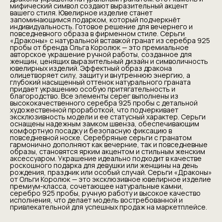
мифический символ создают выразительный акцент
вашего стиля. Ювелирное изделие станет
запоминающимся подарком, который подчеркнёт
индивидуальность. Готовое решение для вечернего и
повседневного образа в фирменном стиле. Серьги
«Драконы» с натуральной вставкой гранат из серебра 925
пробы от бренда Ольга Королюк — это премиальное
авторское украшение ручной работы, созданное для
женщин, ценящих выразительный дизайн и символичность
ювелирных изделий. Эффектный образ дракона
олицетворяет силу, защиту и внутреннюю энергию, а
глубокий насыщенный оттенок натурального граната
придает украшению особую притягательность и
благородство. Все элементы серег выполнены из
высококачественного серебра 925 пробы с детальной
художественной проработкой, что подчеркивает
эксклюзивность модели и ее статусный характер. Серьги
оснащены надежным замком швенза, обеспечивающим
комфортную посадку и безопасную фиксацию в
повседневной носке. Серебряные серьги с гранатом
гармонично дополняют как вечерние, так и повседневные
образы, становятся ярким акцентом и стильным женским
аксессуаром. Украшение идеально подходит в качестве
роскошного подарка для девушки или женщины на день
рождения, праздник или особый случай. Серьги «Драконы»
от Ольги Королюк — это эксклюзивное ювелирное изделие
премиум-класса, сочетающее натуральные камни,
серебро 925 пробы, ручную работу и высокое качество
исполнения, что делает модель востребованной и
привлекательной для успешных продаж на маркетплейсе.