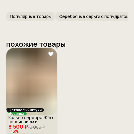
Популярные товары
похожие товары
Осталось 2 штуки
Новинка
Кольцо серебро 925 с
золочением и
8 500 ₽
цирконом
10 000 ₽
−
15
%