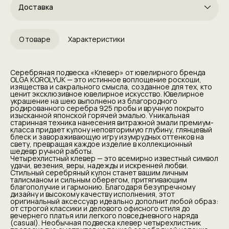
Доставка
О товаре
Характеристики
Серебряная подвеска «Клевер» от ювелирного бренда
OLGA KOROLYUK — это истинное воплощение роскоши,
изящества и сакрального смысла, созданное для тех, кто
ценит эксклюзивное ювелирное искусство. Ювелирное
украшение на шею выполнено из благородного
родированного серебра 925 пробы и вручную покрыто
изысканной японской горячей эмалью. Уникальная
старинная техника нанесения витражной эмали премиум-
класса придает кулону неповторимую глубину, глянцевый
блеск и завораживающую игру изумрудных оттенков на
свету, превращая каждое изделие в коллекционный
шедевр ручной работы.
Четырехлистный клевер — это всемирно известный символ
удачи, везения, веры, надежды и искренней любви.
Стильный серебряный кулон станет вашим личным
талисманом и сильным оберегом, притягивающим
благополучие и гармонию. Благодаря безупречному
дизайну и высокому качеству исполнения, этот
оригинальный аксессуар идеально дополнит любой образ:
от строгой классики и делового офисного стиля до
вечернего платья или легкого повседневного наряда
(casual). Необычная подвеска клевер четырехлистник