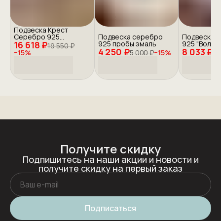
Подвеска Крест
Серебро 925
Подвеска серебро
Подвеска 
16 618 ₽
"Православие"
925 пробы эмаль
925 "Волки"
19 550 ₽
4 250 ₽
8 033 ₽
−
15
%
5 000 ₽
−
15
%
9 
Получите скидку
Подпишитесь на наши акции и новости и
получите скидку на первый заказ
Подписаться