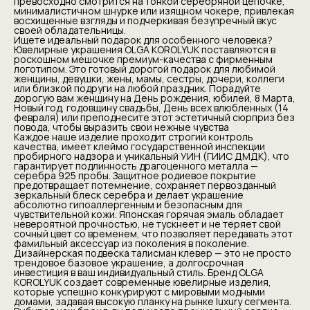
превосходно смотрится на тонкой серебряной цепочке,
минималистичном шнурке или изящном чокере, привлекая
восхищенные взгляды и подчеркивая безупречный вкус
своей обладательницы.
Ищете идеальный подарок для особенного человека?
Ювелирные украшения OLGA KOROLYUK поставляются в
роскошном мешочке премиум-качества с фирменным
логотипом. Это готовый дорогой подарок для любимой
женщины, девушки, жены, мамы, сестры, дочери, коллеги
или близкой подруги на любой праздник. Порадуйте
дорогую вам женщину на День рождения, юбилей, 8 Марта,
Новый год, годовщину свадьбы, День всех влюбленных (14
февраля) или преподнесите этот эстетичный сюрприз без
повода, чтобы выразить свои нежные чувства
Каждое наше изделие проходит строгий контроль
качества, имеет клеймо государственной инспекции
пробирного надзора и уникальный УИН (ГИИС ДМДК), что
гарантирует подлинность драгоценного металла —
серебра 925 пробы. Защитное родиевое покрытие
предотвращает потемнение, сохраняет первозданный
зеркальный блеск серебра и делает украшение
абсолютно гипоаллергенным и безопасным для
чувствительной кожи. Японская горячая эмаль обладает
невероятной прочностью, не тускнеет и не теряет свой
сочный цвет со временем, что позволяет передавать этот
фамильный аксессуар из поколения в поколение.
Дизайнерская подвеска талисман клевер — это не просто
трендовое базовое украшение, а долгосрочная
инвестиция в ваш индивидуальный стиль. Бренд OLGA
KOROLYUK создает современные ювелирные изделия,
которые успешно конкурируют с мировыми модными
домами, задавая высокую планку на рынке luxury сегмента.