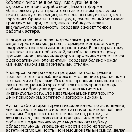
Королюк, выполненное вручную с утонченной
художественной проработкой. Дизайн в форме
убывающей луны с выразительным женским профилем
символизирует интуицию, внутреннюю силу и природную
гармонию. Орнамент по контуру, вдохновленный мотивами
триединства, придает изделию глубину смысла и
визуальную изысканность, создавая эффект тонкой
работы мастера.
Благородное чернение подчеркивает рельеф и
акцентирует каждую деталь, формируя контраст между
гладкими и текстурными поверхностями. Благодаря этому
подвеска выглядит объемной, живой и по-настоящему
премиальной. Лаконичная форма гармонично сочетается
с декоративными элементами, создавая баланс между
минимализмом и выразительным стилем.
Универсальный размер и продуманная конструкция
позволяют легко комбинировать украшение с различными
цепочками и образами. Подвеска органично вписывается
как в повседневный гардероб, так и в вечерние наряды,
добавляя образу загадочность, элегантность и
индивидуальность. Это идеальный акцент для тех, кто
ценит символизм, эстетику и авторский дизайн.
Ручная работа гарантирует высокое качество исполнения,
уникальность каждого изделия и внимание к мельчайшим
деталям. Подвеска станет стильным подарком для
женщины на день рождения, праздник или особое
событие, подчеркивая вкус и внутреннюю глубину
обладательницы. Украшение несет в себе не только
эстетическую ценность, но и эмоциональный смысл, делая