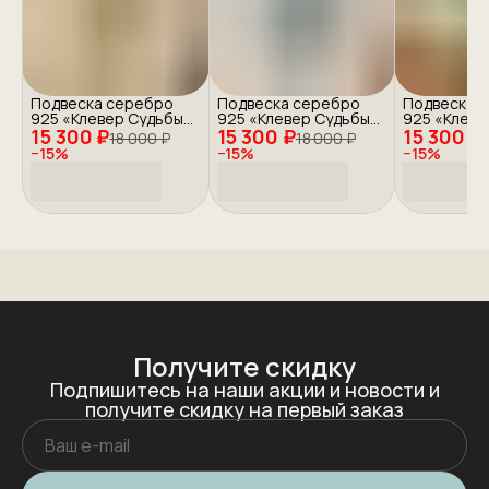
Подвеска серебро
Подвеска серебро
Подвеска 
925 «Клевер Судьбы»
925 «Клевер Судьбы»
925 «Клеве
15 300 ₽
с золочением
15 300 ₽
с золочением
15 300 ₽
с золочен
18 000 ₽
18 000 ₽
−
15
%
−
15
%
−
15
%
Получите скидку
Подпишитесь на наши акции и новости и
получите скидку на первый заказ