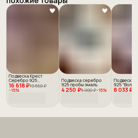
похожие товары
Подвеска Крест
Серебро 925
Подвеска серебро
Подвеска 
16 618 ₽
"Православие"
925 пробы эмаль
925 "Волки"
19 550 ₽
4 250 ₽
8 033 ₽
−
15
%
5 000 ₽
−
15
%
9 