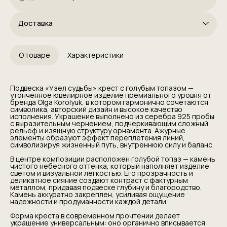
Доставка
О товаре
Характеристики
Подвеска «Узел судьбы» крест с голубым топазом —
утонченное ювелирное изделие премиального уровня от
бренда Olga Korolyuk, в котором гармонично сочетаются
символика, авторский дизайн и высокое качество
исполнения. Украшение выполнено из серебра 925 пробы
с выразительным чернением, подчеркивающим сложный
рельеф и изящную структуру орнамента. Ажурные
элементы образуют эффект переплетения линий,
символизируя жизненный путь, внутреннюю силу и баланс.
В центре композиции расположен голубой топаз — камень
чистого небесного оттенка, который наполняет изделие
светом и визуальной легкостью. Его прозрачность и
деликатное сияние создают контраст с фактурным
металлом, придавая подвеске глубину и благородство.
Камень аккуратно закреплен, усиливая ощущение
надежности и продуманности каждой детали.
Форма креста в современном прочтении делает
украшение универсальным: оно органично вписывается