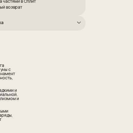
а частями в Сплит
ый возврат
ка
га
уны с
рнамент
ность,
адкими и
иальной.
ализмом и
ными
аряды,
т