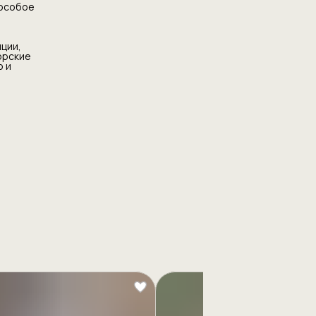
 особое
ции,
орские
о и