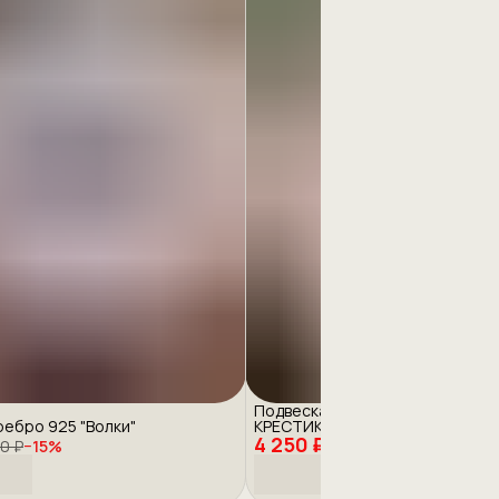
Подвеска серебро 925 с эмаль
ребро 925 "Волки"
КРЕСТИК
4 250 ₽
0 ₽
−
15
%
5 000 ₽
−
15
%