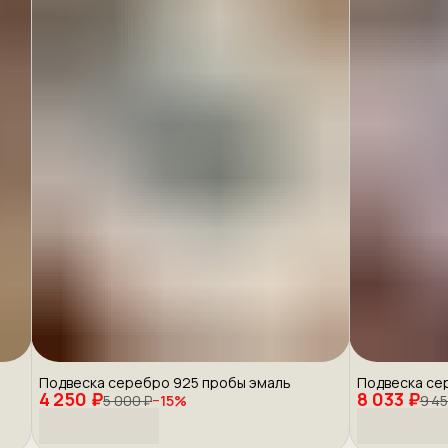
Подвеска серебро 925 пробы эмаль
Подвеска се
4 250 ₽
8 033 ₽
5 000 ₽
−
15
%
9 45