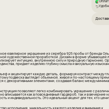
Оплат
рма гармонично сочетается с декоративными
Удобн
оздавая баланс между минимализмом и
 стилем.
 размер и продуманная конструкция позволяют
ровать украшение с различными цепочками и
Достав
веска органично вписывается как в
ардероб, так и в вечерние наряды, добавляя
ность, элегантность и индивидуальность. Это
нт для тех, кто ценит символизм, эстетику и
йн.
 гарантирует высокое качество исполнения,
каждого изделия и внимание к мельчайшим
еска станет стильным подарком для женщины на
, праздник или особое событие, подчеркивая
ннюю глубину обладательницы. Украшение несет в
нное ювелирное украшение из серебра 925 пробы от бренда Оль
о эстетическую ценность, но и эмоциональный
нной художественной проработкой. Дизайн в форме убывающей л
его особенно значимым.
лизирует интуицию, внутреннюю силу и природную гармонию. О
мущества: подвеска луна серебро 925, кулон с
единства, придает изделию глубину смысла и визуальную изыскан
крашение с символикой интуиции, дизайнерская
.
ой работы, серебряный кулон с чернением,
шение на шею, авторские ювелирные изделия,
ьеф и акцентирует каждую деталь, формируя контраст между гл
подарок женщине, трендовые аксессуары 2026,
тому подвеска выглядит объемной, живой и по-настоящему прем
ачество и уникальный дизайн.
я с декоративными элементами, создавая баланс между миним
нструкция позволяют легко комбинировать украшение с различ
о вписывается как в повседневный гардероб, так и в вечерние н
сть и индивидуальность. Это идеальный акцент для тех, кто цени
ство исполнения, уникальность каждого изделия и внимание к