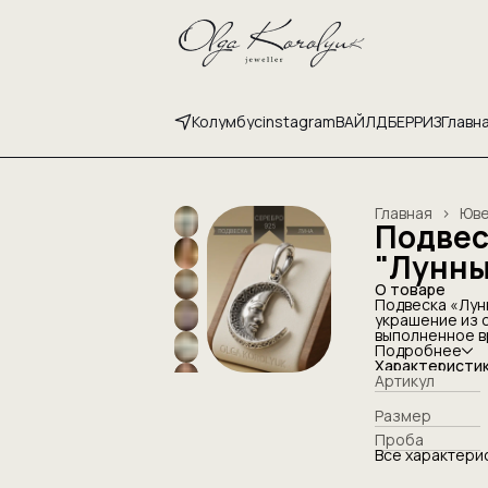
Колумбус
instagram
ВАЙЛДБЕРРИЗ
Главн
Главная
›
Юве
Подвес
"Лунны
О товаре
Подвеска «Лун
украшение из 
выполненное в
проработкой. 
Подробнее
выразительным
Характеристи
внутреннюю си
Артикул
вдохновленный
глубину смысл
Размер
тонкой работы
Проба
Благородное ч
Все характери
каждую деталь
текстурными п
выглядит объе