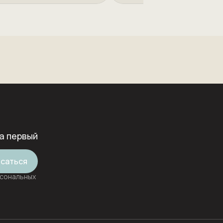
а первый
саться
рсональных