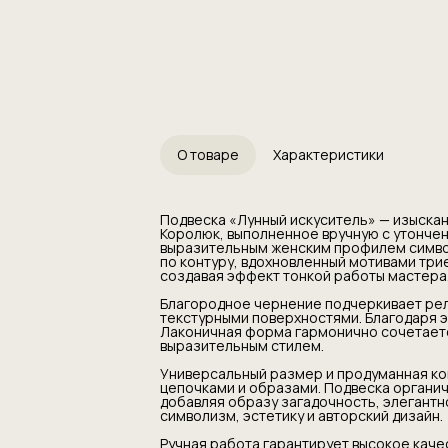
Лаконичная фо
элементами, с
выразительным
Универсальный
легко комбини
образами. Под
повседневный г
образу загадоч
идеальный акце
авторский диза
Ручная работа
О товаре
Характеристики
уникальность 
деталям. Подв
день рождения
вкус и внутре
Подвеска «Лунный искуситель» — изыска
себе не тольк
Королюк, выполненное вручную с утонче
смысл, делая 
выразительным женским профилем симво
Ключевые преи
по контуру, вдохновленный мотивами три
орнаментом, у
создавая эффект тонкой работы мастера
подвеска ручн
стильное укра
Благородное чернение подчеркивает рел
оригинальный 
текстурными поверхностями. Благодаря э
премиальное к
Лаконичная форма гармонично сочетаетс
выразительным стилем.
Универсальный размер и продуманная ко
цепочками и образами. Подвеска органичн
добавляя образу загадочность, элегантно
символизм, эстетику и авторский дизайн.
Ручная работа гарантирует высокое каче