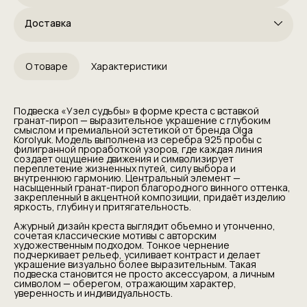
Доставка
О товаре
Характеристики
Подвеска «Узел судьбы» в форме креста с вставкой
гранат-пироп — выразительное украшение с глубоким
смыслом и премиальной эстетикой от бренда Olga
Korolyuk. Модель выполнена из серебра 925 пробы с
филигранной проработкой узоров, где каждая линия
создает ощущение движения и символизирует
переплетение жизненных путей, силу выбора и
внутреннюю гармонию. Центральный элемент —
насыщенный гранат-пироп благородного винного оттенка,
закрепленный в акцентной композиции, придаёт изделию
яркость, глубину и притягательность.
Ажурный дизайн креста выглядит объемно и утонченно,
сочетая классические мотивы с авторским
художественным подходом. Тонкое чернение
подчеркивает рельеф, усиливает контраст и делает
украшение визуально более выразительным. Такая
подвеска становится не просто аксессуаром, а личным
символом — оберегом, отражающим характер,
уверенность и индивидуальность.