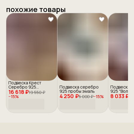
похожие товары
Подвеска Крест
Серебро 925
Подвеска серебро
Подвеска 
16 618 ₽
"Православие"
925 пробы эмаль
925 "Волки"
19 550 ₽
4 250 ₽
8 033 ₽
−
15
%
5 000 ₽
−
15
%
9 